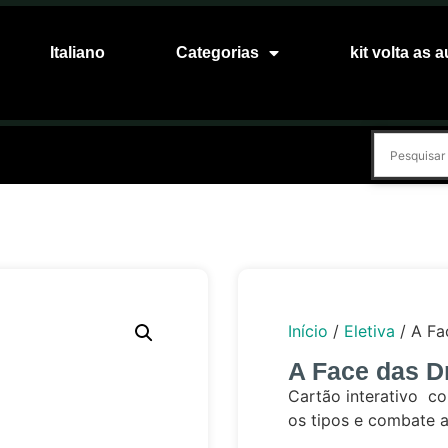
Italiano
Categorias
kit volta as a
Início
/
Eletiva
/ A Fa
A Face das D
Cartão interativo co
os tipos e combate a