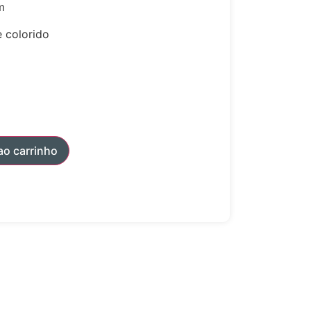
m
 colorido
ao carrinho