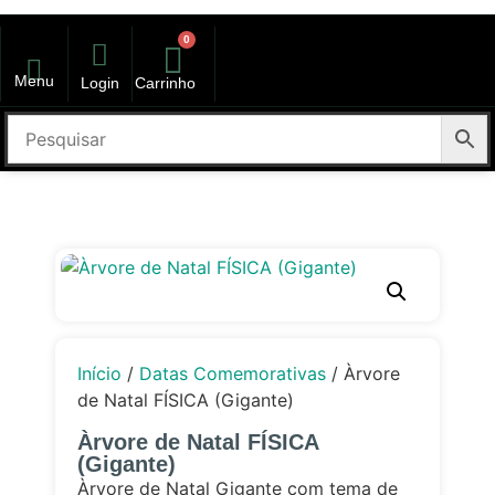
0
Menu
Login
Carrinho
kit volta as aulas
Início
/
Datas Comemorativas
/ Àrvore
de Natal FÍSICA (Gigante)
Àrvore de Natal FÍSICA
(Gigante)
Àrvore de Natal Gigante com tema de