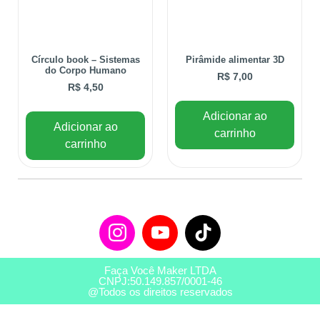
Círculo book – Sistemas
Pirâmide alimentar 3D
do Corpo Humano
R$
7,00
R$
4,50
Adicionar ao
Adicionar ao
carrinho
carrinho
Faça Você Maker LTDA
CNPJ:50.149.857/0001-46
@Todos os direitos reservados