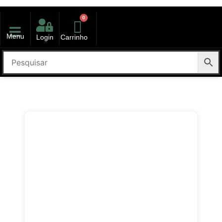
0
Menu
Login
Carrinho
kit volta as aulas