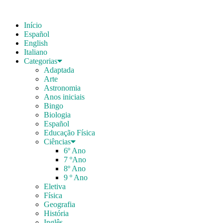
Início
Español
English
Italiano
Categorias
Adaptada
Arte
Astronomia
Anos iniciais
Bingo
Biologia
Español
Educação Física
Ciências
6º Ano
7 ºAno
8º Ano
9 º Ano
Eletiva
Física
Geografia
História
Inglês