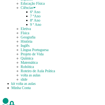
Educação Física
Ciências
6º Ano
7 ºAno
8º Ano
9 º Ano
Eletiva
Física
Geografia
História
Inglês
Língua Portuguesa
Projeto de Vida
Química
Matemática
Robótica
Roteiro de Aula Prática
volta as aulas
slide
kit volta as aulas
Minha Conta