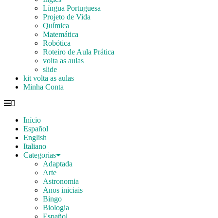
Língua Portuguesa
Projeto de Vida
Química
Matemática
Robótica
Roteiro de Aula Prática
volta as aulas
slide
kit volta as aulas
Minha Conta
Início
Español
English
Italiano
Categorias
Adaptada
Arte
Astronomia
Anos iniciais
Bingo
Biologia
Español