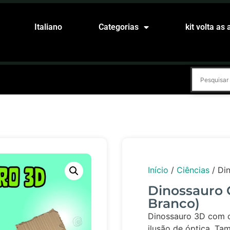
Italiano
Categorias
kit volta as 
Início
/
Ciências
/ Din
Dinossauro 
Branco)
Dinossauro 3D com 
ilusão de óptica. T