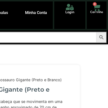
0
Login
Carrinho
aulas
Minha Conta
ossauro Gigante (Preto e Branco)
Gigante (Preto e
cabeça que se movimenta em uma
amanho aproximado de 70 cm de