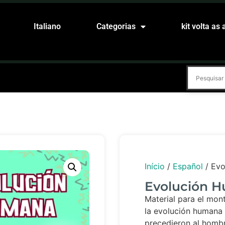
Italiano
Categorias
kit volta as 
Início
/
Español
/ Evo
Evolución 
Material para el mon
la evolución humana 
precedieron al homb