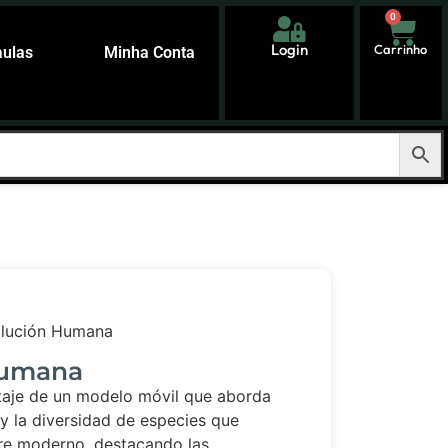
0
Login
Carrinho
aulas
Minha Conta
lución Humana
Humana
taje de un modelo móvil que aborda
y la diversidad de especies que
re moderno, destacando las