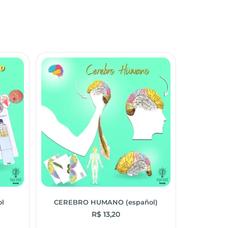
ol
CEREBRO HUMANO (español)
R$
13,20