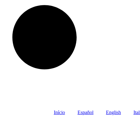
Início
Español
English
Ita