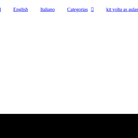
l
English
Italiano
Categorias
kit volta as aula