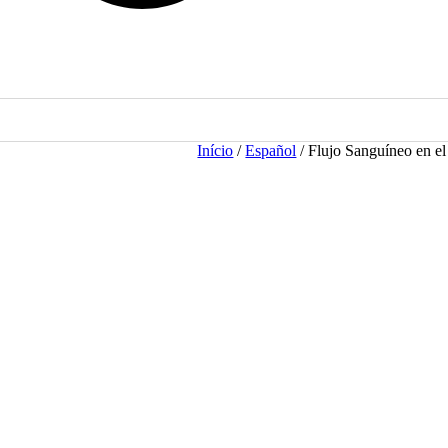
Início
/
Español
/ Flujo Sanguíneo en e