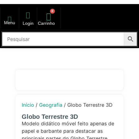
0
Menu
Login
Carrinho
kit volta as aulas
Início
/
Geografia
/ Globo Terrestre 3D
Globo Terrestre 3D
Modelo didático móvel feito apenas de
papel e barbante para destacar as
principais partes do Globo Terrestre,