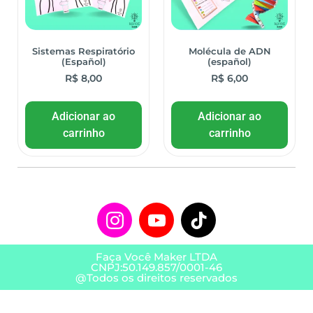
Sistemas Respiratório
Molécula de ADN
(Español)
(español)
R$
8,00
R$
6,00
Adicionar ao
Adicionar ao
carrinho
carrinho
Faça Você Maker LTDA
CNPJ:50.149.857/0001-46
@Todos os direitos reservados