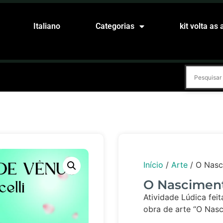
Italiano
Categorias
kit volta as 
Início
/
Arte
/ O Nasc
O Nascimen
Atividade Lúdica fei
obra de arte “O Nas