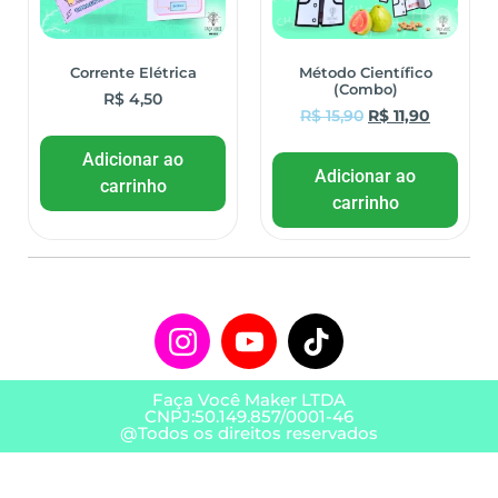
Corrente Elétrica
Método Científico
(Combo)
R$
4,50
R$
15,90
R$
11,90
Adicionar ao
Adicionar ao
carrinho
carrinho
Faça Você Maker LTDA
CNPJ:50.149.857/0001-46
@Todos os direitos reservados