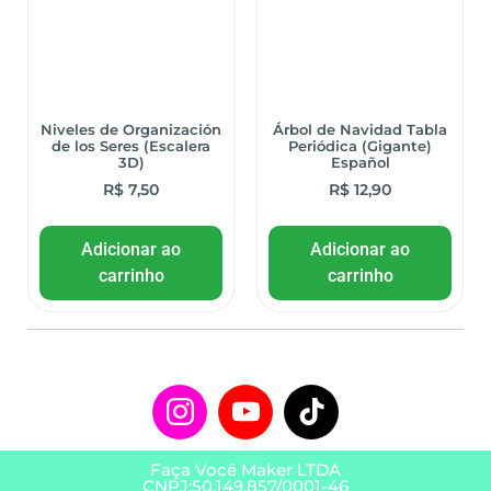
Niveles de Organización
Árbol de Navidad Tabla
de los Seres (Escalera
Periódica (Gigante)
3D)
Español
R$
7,50
R$
12,90
Adicionar ao
Adicionar ao
carrinho
carrinho
Faça Você Maker LTDA
CNPJ:50.149.857/0001-46