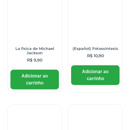
La física de Michael
(Español) Fotossíntesis
Jackson
R$
10,90
R$
9,90
Adicionar ao
Adicionar ao
carrinho
carrinho