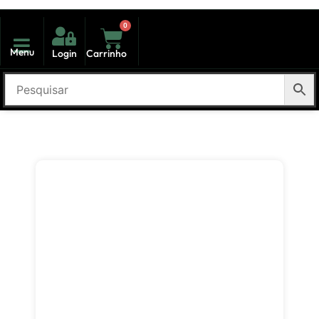
0
Menu
Login
Carrinho
kit volta as aulas