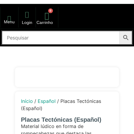
0
Menu
Login
Carrinho
kit volta as aulas
Início
/
Español
/ Placas Tectónicas
(Español)
Placas Tectónicas (Español)
Material lúdico en forma de
rompecabezas que destaca las