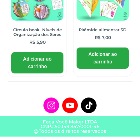
Círculo book- Níveis de
Pirâmide alimentar 3D
Organização dos Seres
R$
7,00
R$
5,90
Adicionar ao
Adicionar ao
carrinho
carrinho
Faça Você Maker LTDA
CNPJ:50.149.857/0001-46
@Todos os direitos reservados