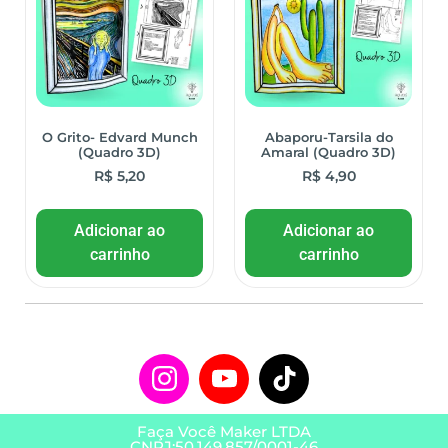
O Grito- Edvard Munch
Abaporu-Tarsila do
(Quadro 3D)
Amaral (Quadro 3D)
R$
5,20
R$
4,90
Adicionar ao
Adicionar ao
carrinho
carrinho
Faça Você Maker LTDA
CNPJ:50.149.857/0001-46