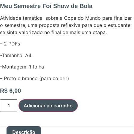
Meu Semestre Foi Show de Bola
Atividade temática sobre a Copa do Mundo para finalizar
o semestre, uma proposta reflexiva para que o estudante
se sinta valorizado no final de mais uma etapa.
– 2 PDFs
-Tamanho: A4
-Montagem: 1 folha
– Preto e branco (para colorir)
R$
6,00
Meu
Adicionar ao carrinho
Semestre
Foi
Show
de
Bola
quantidade
Descrição