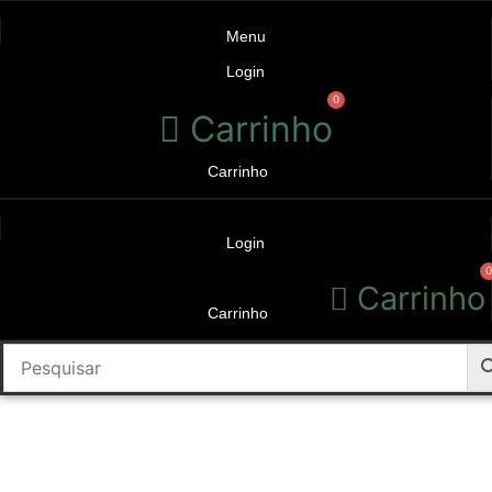
Ir
para
Menu
o
Login
conteúdo
0
Carrinho
Carrinho
Login
0
Carrinho
Carrinho