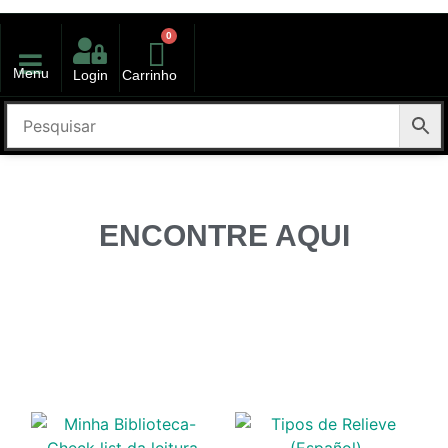
0
Menu
Login
Carrinho
kit volta as aulas
ENCONTRE AQUI
Novidades