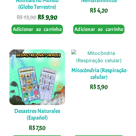
Animais no Mundo
Nematelmintos
(Globo Terrestre)
R$
4,20
R$
9,90
R$
13,90
Adicionar ao carrinho
Adicionar ao carrinho
Mitocôndria (Respiração
celular)
R$
5,90
Desastres Naturales
(Español)
R$
7,50