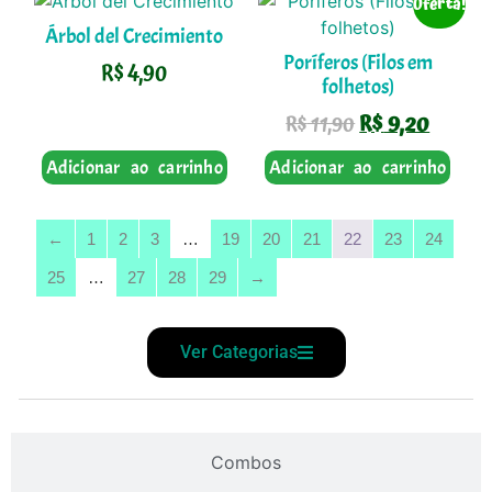
Oferta!
Árbol del Crecimiento
Poríferos (Filos em
R$
4,90
folhetos)
R$
9,20
R$
11,90
Adicionar ao carrinho
Adicionar ao carrinho
←
1
2
3
…
19
20
21
22
23
24
25
…
27
28
29
→
Ver Categorias
Combos