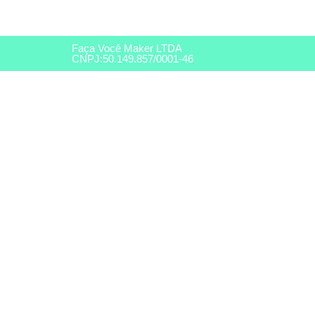
Faça Você Maker LTDA
CNPJ:50.149.857/0001-46