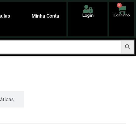
0
Login
Carrinho
aulas
Minha Conta
áticas